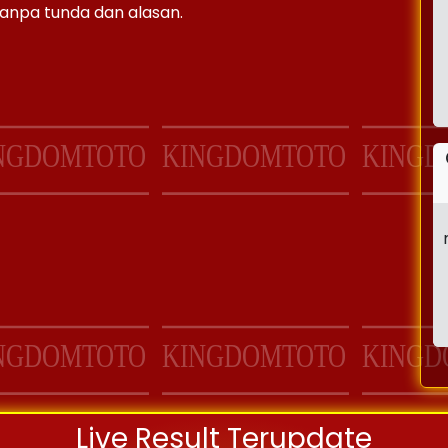
anpa tunda dan alasan.
Live Result Terupdate