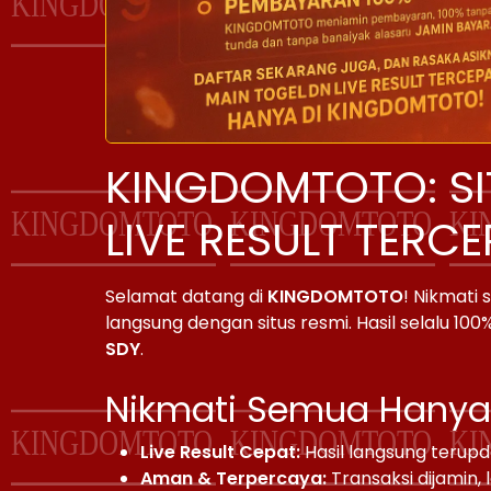
KINGDOMTOTO: S
LIVE RESULT TERC
Selamat datang di
KINGDOMTOTO
! Nikmati 
langsung dengan situs resmi. Hasil selalu 10
SDY
.
Nikmati Semua Hanya
Live Result Cepat:
Hasil langsung terupd
Aman & Terpercaya:
Transaksi dijamin, 