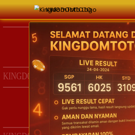
KINGDOMTOTO