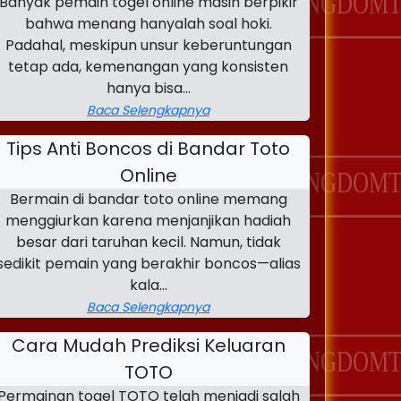
Banyak pemain togel online masih berpikir
bahwa menang hanyalah soal hoki.
Padahal, meskipun unsur keberuntungan
tetap ada, kemenangan yang konsisten
hanya bisa...
Baca Selengkapnya
Tips Anti Boncos di Bandar Toto
Online
Bermain di bandar toto online memang
menggiurkan karena menjanjikan hadiah
besar dari taruhan kecil. Namun, tidak
sedikit pemain yang berakhir boncos—alias
kala...
Baca Selengkapnya
Cara Mudah Prediksi Keluaran
TOTO
Permainan togel TOTO telah menjadi salah