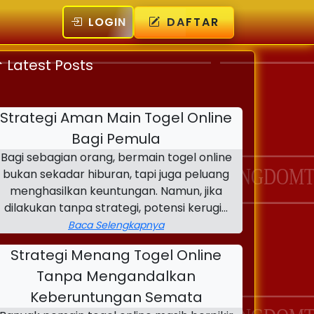
LOGIN
DAFTAR
 Latest Posts
Strategi Aman Main Togel Online
Bagi Pemula
Bagi sebagian orang, bermain togel online
bukan sekadar hiburan, tapi juga peluang
menghasilkan keuntungan. Namun, jika
dilakukan tanpa strategi, potensi kerugi...
Baca Selengkapnya
Strategi Menang Togel Online
Tanpa Mengandalkan
Keberuntungan Semata