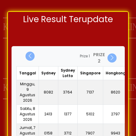
Live Result Terupdate
PRIZE
Prize 1
2
Sydney
Ho
Tanggal
Sydney
Singapore
Hongkong
Lotto
Minggu,
9
8082
3764
7137
8620
Agustus
2026
Sabtu, 8
Agustus
2413
1377
5102
2797
2026
Jumat, 7
Agustus
0158
3712
7907
9943