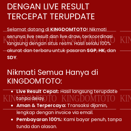
DENGAN LIVE RESULT
TERCEPAT TERUPDATE
Selamat datang di
KINGDOMTOTO
! Nikmati
serunya live result dan live draw, terkoordinasi
langsung dengan situs resmi. Hasil selalu 100%
akurat dan terbaru untuk pasaran
SGP
,
HK
, dan
SDY
.
Nikmati Semua Hanya di
KINGDOMTOTO:
Live Result Cepat:
Hasil langsung terupdate
tanpa delay.
Aman & Terpercaya:
Transaksi dijamin,
lengkap dengan invoice via email.
Pembayaran 100%:
Kami bayar penuh, tanpa
tunda dan alasan.